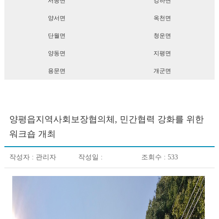
서종면
강하면
양서면
옥천면
단월면
청운면
양동면
지평면
용문면
개군면
양평읍지역사회보장협의체, 민간협력 강화를 위한
워크숍 개최
작성자 :
관리자
작성일 :
조회수 : 533