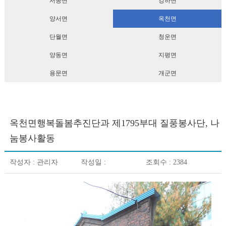
서종면
강하면
양서면
옥천면
단월면
청운면
양동면
지평면
용문면
개군면
옥천면행복돌봄추진단과 제1795부대 질풍봉사단, 나
눔봉사활동
작성자 :
관리자
작성일 :
조회수 : 2384