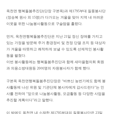
옥천면 행복돌봄추진단(단장 구본옥)과 제1795부대 질풍봉사단
(정승복 원사 외 15명)가 다가오는 겨울을 맞아 지역 내 어려운
이웃을 위한 나눔봉사활동으로 구슬땀을 흘렸다.
먼저, 옥천면행복돌봄추진단은 지난 21일 정신 장애를 가지고
있는 가정을 방문해 주거 환경정비 및 천정 단열 조치 등 대상자
가 겨울을 따뜻하고 쾌적하게 보낼 수 있도록 선제적인 봉사활
동을 펼쳤다.
이번 봉사활동에는 행복돌봄추진단과 함께 새마을협의회 회원
과 의용소방대원등 20여명의 자원봉사자가 함께 했다.
구본옥 옥천면행복돌봄추진단장은 “바쁘신 농번기에도 함께 봉
사활동에 나선 위원 및 기관단체 봉사자에게 감사드린다”는 인
사를 전하며 “앞으로 나눔봉사활동, 모금활동 등 다양한 사업을
추진할 계획이다”라고 말했다.
이 밖에도 옥천면 내 소재한 제1795부대의 질풍봉사단은 23일