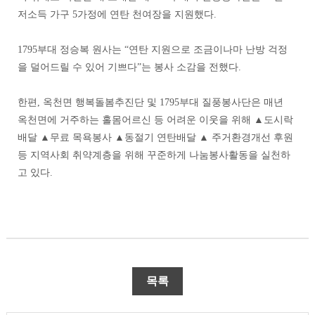
저소득 가구 5가정에 연탄 천여장을 지원했다.
1795부대 정승복 원사는 “연탄 지원으로 조금이나마 난방 걱정
을 덜어드릴 수 있어 기쁘다”는 봉사 소감을 전했다.
한편, 옥천면 행복돌봄추진단 및 1795부대 질풍봉사단은 매년
옥천면에 거주하는 홀몸어르신 등 어려운 이웃을 위해 ▲도시락
배달 ▲무료 목욕봉사 ▲동절기 연탄배달 ▲ 주거환경개선 후원
등 지역사회 취약계층을 위해 꾸준하게 나눔봉사활동을 실천하
고 있다.
목록