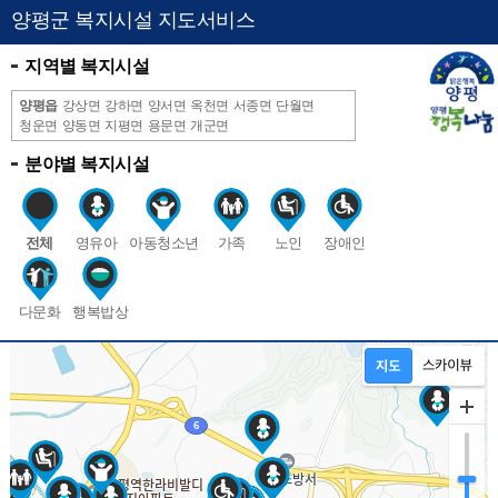
양평군 복지시설 지도서비스
지역별 복지시설
양평읍
강상면
강하면
양서면
옥천면
서종면
단월면
청운면
양동면
지평면
용문면
개군면
분야별 복지시설
전체
영유아
아동청소년
가족
노인
장애인
다문화
행복밥상